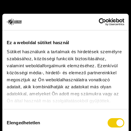
Ez a weboldal sütiket használ
Sütiket használunk a tartalmak és hirdetések személyre
szabásához, közösségi funkciók biztosításához,
valamint weboldalforgalmunk elemzéséhez. Ezenkívül
közösségi média-, hirdető- és elemező partnereinkkel
ÚJ ÉS SIKERESEBB 
megosztjuk az Ön weboldalhasználatra vonatkozó
adatait, akik kombinálhatják az adatokat más olyan
ÉLETED EZZEL A 
adatokkal, amelyeket Ön adott meg számukra vagy az
LÉPÉSSEL INDUL
Ön által használt más szolgáltatásokból gyűjtöttek.
Hozzájárulás
Elengedhetetlen
kiválasztása