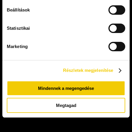
Beállítások
Statisztikai
Marketing
Szeretném a top formát
3000+ sikeres életmódváltás
Részletek megjelenítése
Mindennek a megengedése
Megtagad