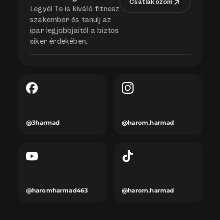
Csatlakozom
Legyél Te is kiváló fitnesz 
szakember és tanulj az 
ipar legjobbjaitól a biztos 
siker érdekében.
@3harmad
@harom.harmad
@haromharmad463
@harom.harmad