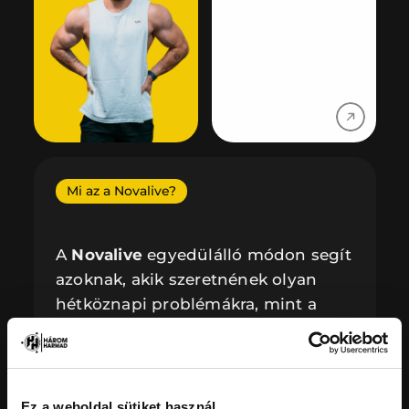
Mi az a Novalive?
A 
Novalive
 egyedülálló módon segít 
azoknak, akik szeretnének olyan 
hétköznapi problémákra, mint a 
stressz, túlsúly, alacsony önbecsülés 
és ehhez hasonló megoldatlan 
kérdések kiaknázására megoldást 
találni.
Ez a weboldal sütiket használ