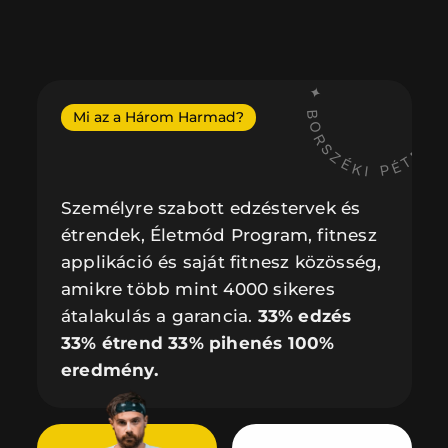
BORSZÉKI PÉTER ✦ HÁROM HARMAD ✦
Mi az a Három Harmad?
Személyre szabott edzéstervek és 
étrendek, Életmód Program, fitnesz 
applikáció és saját fitnesz közösség, 
amikre több mint 4000 sikeres 
átalakulás a garancia. 
33% edzés 
33% étrend 33% pihenés 100% 
eredmény.