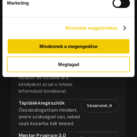
Marketing
Életmódváltás egyszerűen
Érdekel
Segítek, hogy elérd saját 
magad legjobb verzióját.
Részletek megjelenítése
Receptgyűjtemények
Körülnézek
Válaszd ki a terveidnek 
megfelelő, kcal-szerint 
Mindennek a megengedése
összerakott recepteket.
Mítoszromboló Kézikönyv
Megtagad
Érdekel
Kerüld el a leggyakoribb 
hibákat és oszlasd el a 
kételyeket ezzel a hiteles 
információ bombával.
Táplálékkiegészítők
Vásárolok
Összeválogattam mindent, 
amire szükséged van, neked 
csak kosárba kell tenned.
Mentor Program 3.0