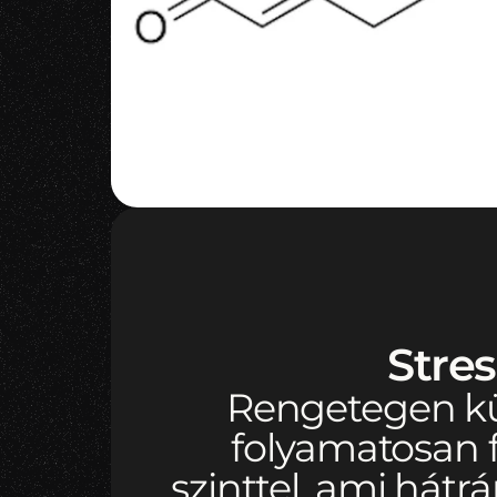
Stre
Rengetegen kü
folyamatosan f
szinttel, ami hátr